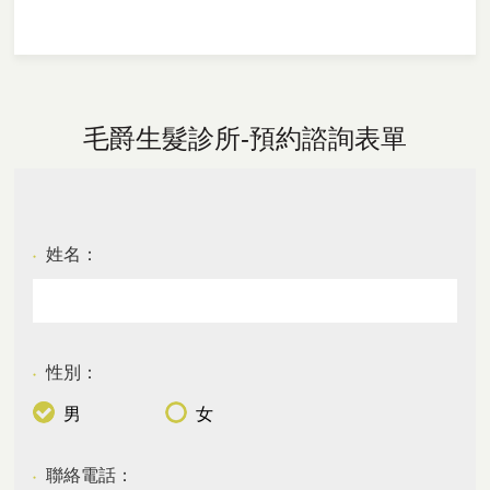
毛爵生髮診所-預約諮詢表單
姓名：
●
性別：
●
男
女
聯絡電話：
●