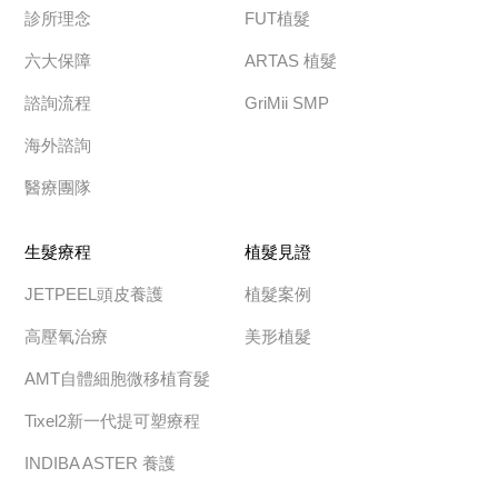
診所理念
FUT植髮
六大保障
ARTAS 植髮
諮詢流程
GriMii SMP
海外諮詢
醫療團隊
生髮療程
植髮見證
JETPEEL頭皮養護
植髮案例
高壓氧治療
美形植髮
AMT自體細胞微移植育髮
Tixel2新一代提可塑療程
INDIBA ASTER 養護