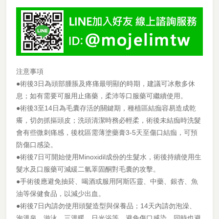
注意事項
●術後3日為頭部腫脹及疼痛最明顯的時期，建議可冰敷多休
息；如有需要可服用止痛藥，柔沛等口服藥可繼續使用。
●術後3至14日為毛囊存活的關鍵期，種植區結痂容易造成乾
癢，切勿抓摳頭皮；洗頭清潔時務必輕柔，術後未結痂時洗髮
會有些微刺痛感，後枕區需薄塗藥膏3-5天至傷口結痂，可預
防傷口感染。
●術後7日可開始使用Minoxidil成份的生髮水，術後持續使用生
髮水及口服藥可減緩二氫睪固酮對毛囊的攻擊。
●手術後應避免抽菸、喝酒或服用阿斯匹靈、中藥、銀杏、魚
油等保健食品，以減少出血。
●術後7日內請勿使用頭髮造型與保養品；14天內請勿泡澡、
泡溫泉、游泳、三溫暖、日光浴等，避免傷口感染，同時也避