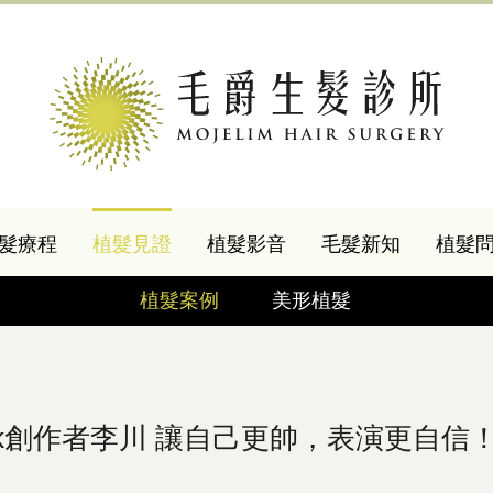
髮療程
植髮見證
植髮影音
毛髮新知
植髮
植髮案例
美形植髮
ok創作者李川 讓自己更帥，表演更自信！ 