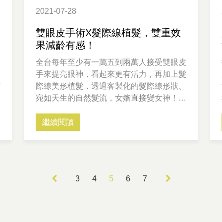
2021-07-28
雙眼皮手術X髮際線植髮，雙重效
果減齡有感！
全台每年至少有一萬五到兩萬人接受雙眼皮
性
手來提亮眼神，看起來更有活力，再加上髮
有
際線美形植髮，透過客製化的髮際線形狀、
地
宛如天生的自然髮流，女嬸直接變女神！雙
。
眼皮與髮際線植髮手術該如何做搭配呢？本
文將詳細解析。
繼續閱讀
3
4
5
6
7