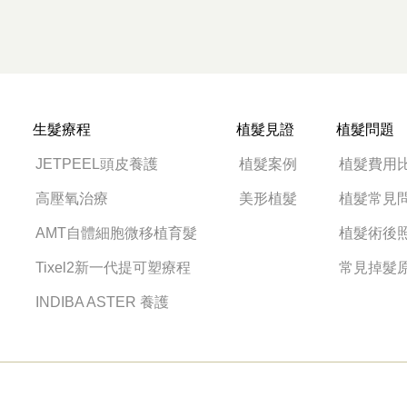
生髮療程
植髮見證
植髮問題
JETPEEL頭皮養護
植髮案例
植髮費用
高壓氧治療
美形植髮
植髮常見
AMT自體細胞微移植育髮
植髮術後
Tixel2新一代提可塑療程
常見掉髮
INDIBA ASTER 養護