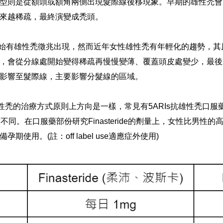
型則是從額頭或額角兩側出現髮際線後移現象。早期的雄性禿會
來越稀疏，最終演變成禿頭。
開始有雄性禿徵兆出現，然而近年女性雄性禿有年輕化的趨勢，
，會從分線處開始變得稀疏再慢慢變薄、覆蓋頭皮處變少，最後
影響至髮際線，主要影響分髮線的區域。
的治療方式原則上方向是一樣，常見有5ARIs抗雄性禿口服藥、Mi
。在口服藥部份研究Finasteride的劑量上，女性比男性的高，而
用。(註：off label use
適應症外使用
)