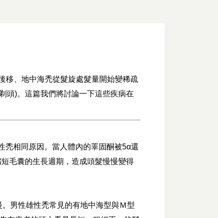
後移、地中海禿從髮旋處髮量開始變稀疏
剃頭)。這篇我們將討論一下這些疾病在
與男性雄性禿相同原因。當人體內的睪固酮被5α還
縮短毛囊的生長週期，造成頭髮慢慢變得
變慢。男性雄性禿常見的有地中海型與Ｍ型