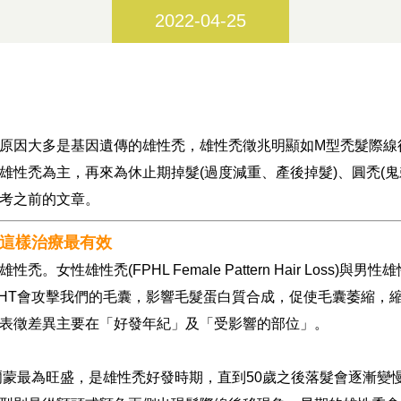
2022-04-25
原因大多是基因遺傳的雄性禿，雄性禿徵兆明顯如M型禿髮際線
雄性禿為主，再來為休止期掉髮(過度減重、產後掉髮)、圓禿(鬼
考之前的文章。
這樣治療最有效
女性雄性禿(FPHL Female Pattern Hair Loss)
DHT會攻擊我們的毛囊，影響毛髮蛋白質合成，促使毛囊萎縮，
表徵差異主要在「好發年紀」及「受影響的部位」。
荷爾蒙最為旺盛，是雄性禿好發時期，直到50歲之後落髮會逐漸