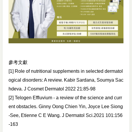
參考文獻
[1] Role of nutritional supplements in selected dermatol
ogical disorders: A review. Kabir Sardana, Soumya Sac
hdeva. J Cosmet Dermatol 2022 21:85-98
[2] Telogen Effluvium - a review of the science and curr
ent obstacles. Ginny Oong Chien Yin, Joyce Lee Siong
-See, Etienne C E Wang. J Dermatol Sci.2021 101:156
-163