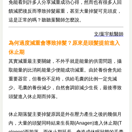
免能看到許多人分享減重成功心得，然而也有很多人回
饋減肥後反而導致掉髮嚴重，甚至大量掉髮可見頭皮，
這是正常的嗎？聽聽葉醫師怎麼說。
文/葉宇航醫師
為何過度減重會導致掉髮？原來是頭髮提前進入
休止期
其實減重最主要關鍵，不外乎就是能量的供需問題，攝
取能量的比消耗能量少便能成功減重。由於養份會先給
重要器官，但養份不足時，供給毛囊的比例一定先減
少。毛囊的養份減少，自然會調節減少生長，最後導致
頭髮進入休止期而掉落。
休止期落髮主要掉髮原因是外在壓力產生之後的幾個月
內，大量的頭髮同時結束生長期(Anagen)進入休止期(T
elogen)而脫落，而休止期延長，會造成休眠狀態的毛囊