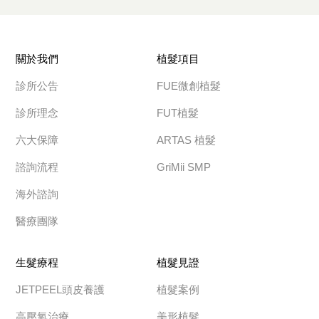
關於我們
植髮項目
診所公告
FUE微創植髮
診所理念
FUT植髮
六大保障
ARTAS 植髮
諮詢流程
GriMii SMP
海外諮詢
醫療團隊
生髮療程
植髮見證
JETPEEL頭皮養護
植髮案例
高壓氧治療
美形植髮