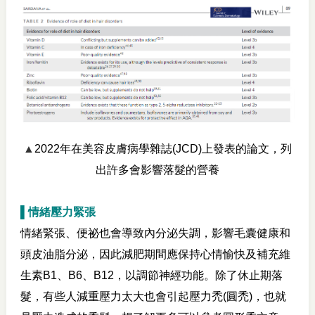
▲
2022年在美容皮膚病學雜誌(JCD)上發表的論文，列
出許多會影響落髮的營養
▌情緒壓力緊張
情緒緊張、便祕也會導致內分泌失調，影響毛囊健康和
頭皮油脂分泌，因此減肥期間應保持心情愉快及補充維
生素B
1
、B
6
、B
12
，以調節神經功能。除了休止期落
髮，有些人減重壓力太大也會引起壓力禿(圓禿)，也就