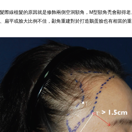
髮際線植髮的原因就是修飾兩側空洞額角，M型額角禿會顯得老
、扁平或臉大比例不佳，顳角重建對於打造鵝蛋臉也有相當的重