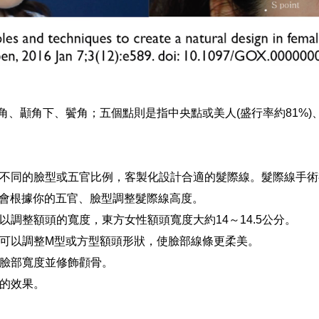
角、顳角、顳角下、鬢角；五個點則是指中央點或美人(盛行率約81%)
不同的臉型或五官比例，客製化設計合適的髮際線。髮際線手術
師會根據你的五官、臉型調整髮際線高度。
調整額頭的寬度，東方女性額頭寬度大約14～14.5公分。
可以調整M型或方型額頭形狀，使臉部線條更柔美。
臉部寬度並修飾顴骨。
條的效果。