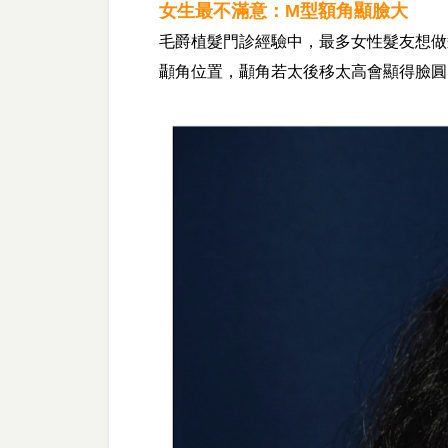
女生最不滿意：M型額角顯臉大
毛爵植髮門診經驗中，最多女性髮友想做
顳角位置，顳角若太後移太高會顯得臉圓