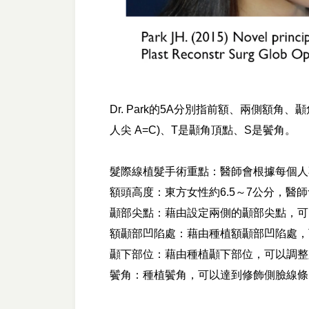
Dr. Park的5A分別指前額、兩側額
人尖 A=C)、T是顳角頂點、S是鬢角。
髮際線植髮手術重點：醫師會根據每個人
額頭高度：東方女性約6.5～7公分，醫
顳部尖點：藉由設定兩側的顳部尖點，可以
額顳部凹陷處：藉由種植額顳部凹陷處，
顳下部位：藉由種植顳下部位，可以調整
鬢角：種植鬢角，可以達到修飾側臉線