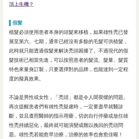
頂上生機？
▌假髮
植髮必須使用患者本身的頭髮來移植，如果雄性禿已發
展至第六、七期，通常已經沒有多餘的毛髮可供植髮，
此時就只能透過假髮來解決禿頭困擾了。不過現代的假
髮技術已相當先進，可以按照患者的髮流、髮量、髮質
特色來量身訂製，只要選擇對的品牌，也能達到一定程
度的擬真效果。
不論是男性或女性，「禿頭」都是令人聞畏懼的問題。
再次提醒患者們有雄性禿疑慮時，一定要盡早就醫診
斷，並且遵照醫師的指示用藥，切勿自行停藥或放任雄
性禿持續惡化，最終就可能演變成難以挽回的禿頭問
題。雄性禿若能愈早治療，治療的效率也會愈佳喔！