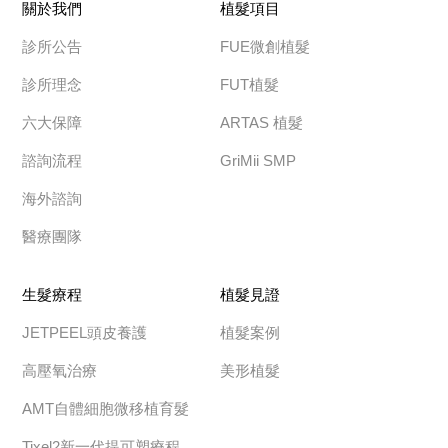
關於我們
植髮項目
診所公告
FUE微創植髮
診所理念
FUT植髮
六大保障
ARTAS 植髮
諮詢流程
GriMii SMP
海外諮詢
醫療團隊
生髮療程
植髮見證
JETPEEL頭皮養護
植髮案例
高壓氧治療
美形植髮
AMT自體細胞微移植育髮
Tixel2新一代提可塑療程