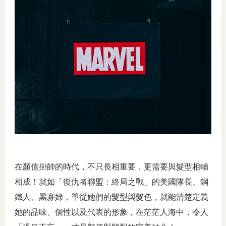
在顏值掛帥的時代，不只長相重要，更需要與髮型相輔
相成！就如「復仇者聯盟：終局之戰」的美國隊長、鋼
鐵人、黑寡婦，單從她們的髮型與髮色，就能清楚定義
她的品味、個性以及代表的形象，在茫茫人海中，令人