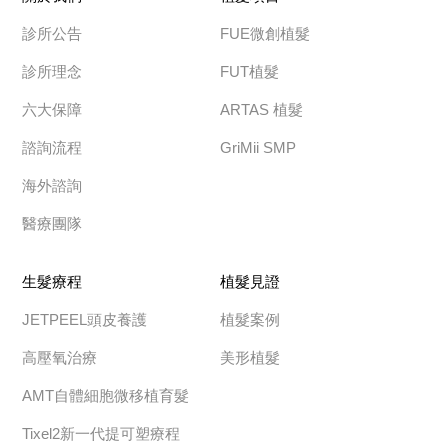
診所公告
FUE微創植髮
診所理念
FUT植髮
六大保障
ARTAS 植髮
諮詢流程
GriMii SMP
海外諮詢
醫療團隊
生髮療程
植髮見證
JETPEEL頭皮養護
植髮案例
高壓氧治療
美形植髮
AMT自體細胞微移植育髮
Tixel2新一代提可塑療程