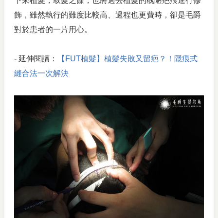
下來植髮，取髮之餘，也將過去植髮的醜陋疤痕進行修
飾，雖然執行的難度比較高、過程也更費時，卻是毛爵
對於患者的一片用心。
- 延伸閱讀：
【FUT植髮】植髮失敗又留疤？！隱痕式
縫合法一次解決