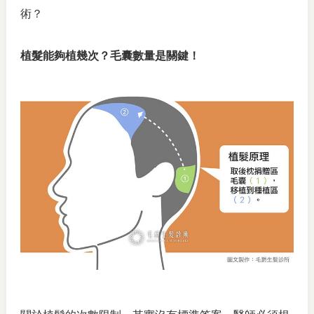
術？
植髮能夠植幾次？毛囊數量是關鍵！