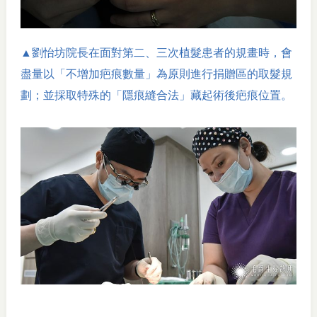
▲劉怡坊院長在面對第二、三次植髮患者的規畫時，會
盡量以「不增加疤痕數量」為原則進行捐贈區的取髮規
劃；並採取特殊的「隱痕縫合法」藏起術後疤痕位置。