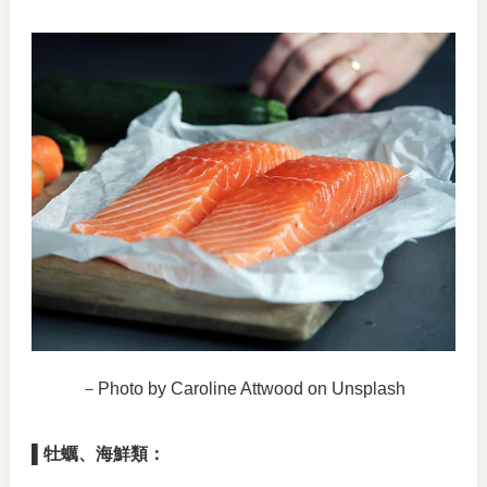
－Photo by Caroline Attwood on Unsplash
▌牡蠣、海鮮類：