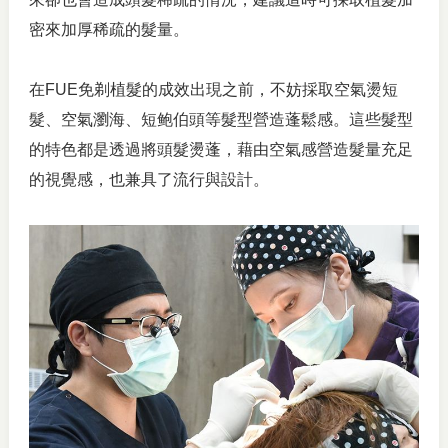
密來加厚稀疏的髮量。
在FUE免剃植髮的成效出現之前，不妨採取空氣燙短
髮、空氣瀏海、短鲍伯頭等髮型營造蓬鬆感。這些髮型
的特色都是透過將頭髮燙蓬，藉由空氣感營造髮量充足
的視覺感，也兼具了流行與設計。