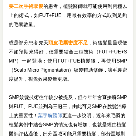
要二次手術取髮
的患者，植髮醫師就可能使用到兩種以
上的術式，如FUT+FUE，用最有效率的方式取到足夠
的毛囊數量。
或是部分患者先天
頭皮毛囊密度不足
，術後髮量呈現便
不如預期來得好，便需要結合三種技術（FUT+FUE+S
MP）一起登場︰使用FUT+FUE植髮後，再使用SMP
（Scalp Micro Pigmentation）紋髮輔助修飾，讓毛囊密
度提升，視覺效果髮量更增。
SMP紋髮技術往年較少被提及，但今年年會直接將SMP
與FUT、FUE並列為三冠王，由此可見SMP在脫髮治療
上的重要性！
葉宇航醫師
更進一步說明，
近年來毛爵的
植髮案例中結合SMP的情況也有增加，也就是經
由植髮
醫師評估過後，部分
區域可能只需要植髮，部分區域則