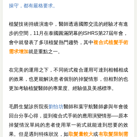
操守，都有嚴格要求。
植髮技術持續演進中，醫師透過國際交流的經驗才有進
步的空間，11月在泰國圓滿閉幕的ISHRS第27屆年會，
會中就發表了多項植髮熱門趨勢，其中
複合式植髮手術
需求增加
就是重點之一。
在完美的運用之下，不同術式複合運用可達到相輔相成
的效果，也更能解決患者個別的掉髮情形，但相對的也
更加考驗植髮醫師的專業度、經驗值及美感標準
。
毛爵生髮診所院長
劉怡坊
醫師和
葉宇航醫師
參與年會後
回台
分享心得，提到複合式手術的應用演變情形──
原本
掉髮情況單純的患者使用單一術式就能達到想要的效
果。
但是遇到特殊狀況，如
取髮量較大
或
有取髮限制需