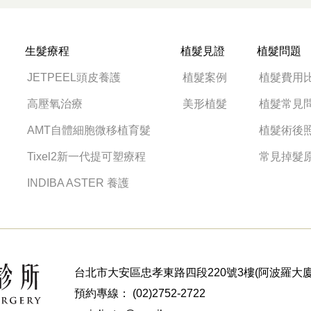
生髮療程
植髮見證
植髮問題
JETPEEL頭皮養護
植髮案例
植髮費用
高壓氧治療
美形植髮
植髮常見
AMT自體細胞微移植育髮
植髮術後
Tixel2新一代提可塑療程
常見掉髮
INDIBA ASTER 養護
台北市大安區忠孝東路四段220號3樓(阿波羅大廈
預約專線：
(02)2752-2722