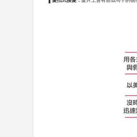
▌髮扣式接髮：
髮片上會有類似勾子的物