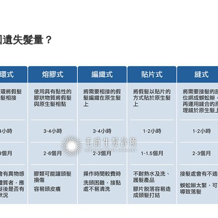
回遺失髮量？