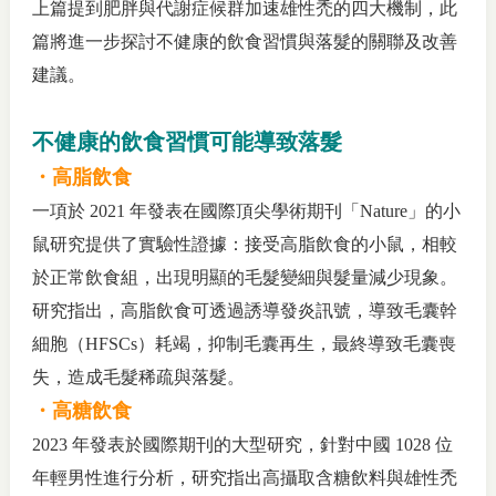
上篇提到
肥胖與代謝症候群加速雄性禿的四大機制
，此
篇將進一步探討
不健康的飲食習慣與落髮的關聯
及改善
建議
。
不健康的飲食習慣可能導致落髮
・高脂飲食
一項於
2021
年發表在國際頂尖學術期刊「
Nature
」的小
鼠研究提供了實驗性證據：接受高脂飲食的小鼠，相較
於正常飲食組，出現明顯的毛髮變細與髮量減少現象。
研究指出，高脂飲食可透過誘導發炎訊號，導致毛囊幹
細胞（
HFSCs
）耗竭，抑制毛囊再生，最終導致毛囊喪
失，造成毛髮稀疏與落髮。
・高糖飲食
2023
年發表於國際期刊的大型研究，針對中國
1028
位
年輕男性進行分析，研究指出高攝取含糖飲料與雄性禿