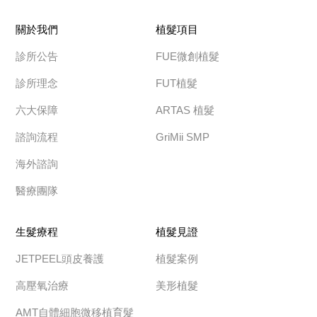
關於我們
植髮項目
診所公告
FUE微創植髮
診所理念
FUT植髮
六大保障
ARTAS 植髮
諮詢流程
GriMii SMP
海外諮詢
醫療團隊
生髮療程
植髮見證
JETPEEL頭皮養護
植髮案例
高壓氧治療
美形植髮
AMT自體細胞微移植育髮