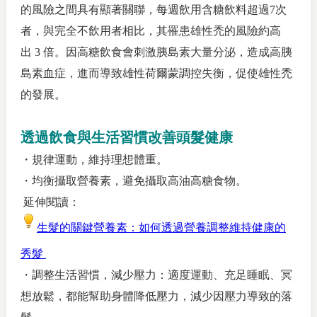
的風險之間具有顯著關聯，每週飲用含糖飲料超過
7
次
者，與完全不飲用者相比，其罹患雄性禿的風險約高
出
3
倍。因高糖飲食會刺激胰島素大量分泌，造成高胰
島素血症，進而導致雄性荷爾蒙調控失衡，促使雄性禿
的發展。
透過飲食與生活習慣改善頭髮健康
・規律運動，維持理想體重。
・均衡攝取營養素，避免攝取高油高糖食物。
延伸閱讀：
生髮的關鍵營養素：如何透過營養調整維持健康的
秀髮
・調整生活習慣，減少壓力：適度運動、充足睡眠、冥
想放鬆，都能幫助身體降低壓力，減少因壓力導致的落