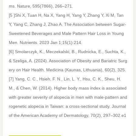
ms.
Nature
,
595
(7866), 266–271.
[5 ]Shi X, Tuan H, Na X, Yang H, Yang Y, Zhang Y, Xi M, Tan
Y, Yang C, Zhang J, Zhao A. The Association between Sugar-
Sweetened Beverages and Male Pattern Hair Loss in Young
Men. Nutrients. 2023 Jan 1;15(1):214.
[6] Smolarczyk, K., Meczekalski, B., Rudnicka, E., Suchta, K.,
& Szeliga, A. (2024). Association of Obesity and Bariatric Surg
ery on Hair Health.
Medicina (Kaunas, Lithuania)
,
60
(2), 325.
[7] Yang, C. C., Hsieh, F. N., Lin, L. Y., Hsu, C. K., Sheu, H.
M., & Chen, W. (2014). Higher body mass index is associated
with greater severity of alopecia in men with male-pattern and
rogenetic alopecia in Taiwan: a cross-sectional study.
Journal
of the American Academy of Dermatology
,
70
(2), 297–302.e1