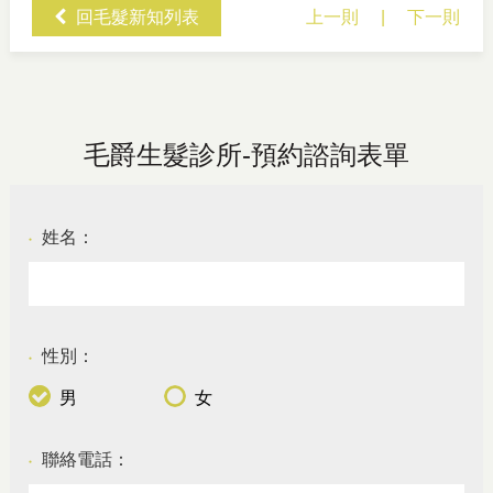
回毛髮新知列表
上一則
|
下一則
毛爵生髮診所-預約諮詢表單
姓名：
●
性別：
●
男
女
聯絡電話：
●