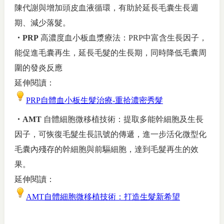
陳代謝與增加頭皮血液循環，有助於延長毛囊生長週
期、減少落髮。
・
PRP
高濃度血小板血漿療法：
PRP
中富含生長因子，
能促進毛囊再生，延長毛髮的生長期，同時降低毛囊周
圍的發炎反應
延伸閱讀：
PRP
自體血小板生髮治療
-
重拾濃密秀髮
・AMT
自體細胞微移植技術：提取多能幹細胞及生長
因子，可恢復毛髮生長訊號的傳遞，進一步活化微型化
毛囊內殘存的幹細胞與前驅細胞，達到毛髮再生的效
果。
延伸閱讀：
AMT
自體細胞微移植技術：打造生髮新希望