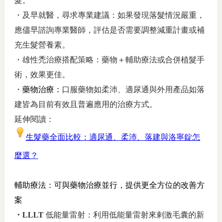
髮。
・及早就醫，尋求專業建議：如果發現落髮情況嚴重，
應儘早諮詢專業醫師，評估是否需要調整減重計畫或補
充生髮營養素。
・雄性禿治療搭配策略：藥物＋輔助療法或合併植髮手
術，效果更佳
。
・
藥物治療：
口服藥物如柔沛、適尿通與外用產品如落
建皆為目前有效且普遍應用的治療方式。
延伸閱讀：
生髮藥全面比較：適尿通、柔沛、落建與洛寧錠怎
麼選？
輔助療法：可與藥物治療並行，提供更全方位的改善方
案
・
LLLT
低能量雷射：利用低能量雷射來剌激毛囊的新