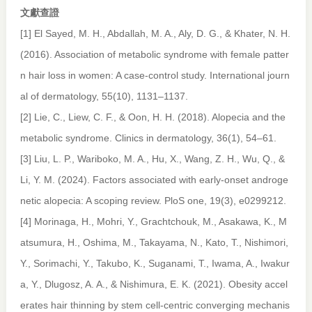
文獻查證
[1] El Sayed, M. H., Abdallah, M. A., Aly, D. G., & Khater, N. H.
(2016). Association of metabolic syndrome with female patter
n hair loss in women: A case-control study.
International journ
al of dermatology
,
55
(10), 1131–1137.
[2] Lie, C., Liew, C. F., & Oon, H. H. (2018). Alopecia and the
metabolic syndrome.
Clinics in dermatology
,
36
(1), 54–61.
[3] Liu, L. P., Wariboko, M. A., Hu, X., Wang, Z. H., Wu, Q., &
Li, Y. M. (2024). Factors associated with early-onset androge
netic alopecia: A scoping review.
PloS one
,
19
(3), e0299212.
[4] Morinaga, H., Mohri, Y., Grachtchouk, M., Asakawa, K., M
atsumura, H., Oshima, M., Takayama, N., Kato, T., Nishimori,
Y., Sorimachi, Y., Takubo, K., Suganami, T., Iwama, A., Iwakur
a, Y., Dlugosz, A. A., & Nishimura, E. K. (2021). Obesity accel
erates hair thinning by stem cell-centric converging mechanis