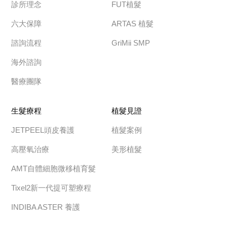
診所理念
FUT植髮
六大保障
ARTAS 植髮
諮詢流程
GriMii SMP
海外諮詢
醫療團隊
生髮療程
植髮見證
JETPEEL頭皮養護
植髮案例
高壓氧治療
美形植髮
AMT自體細胞微移植育髮
Tixel2新一代提可塑療程
INDIBA ASTER 養護