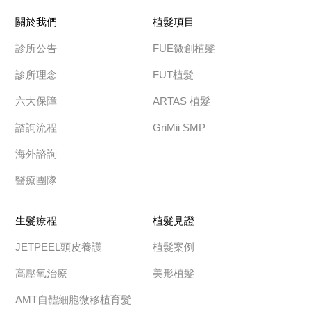
關於我們
植髮項目
診所公告
FUE微創植髮
診所理念
FUT植髮
六大保障
ARTAS 植髮
諮詢流程
GriMii SMP
海外諮詢
醫療團隊
生髮療程
植髮見證
JETPEEL頭皮養護
植髮案例
高壓氧治療
美形植髮
AMT自體細胞微移植育髮