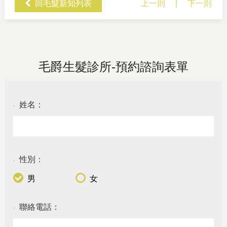
回毛髮新知列表
上一則
|
下一則
毛爵生髮診所-預約諮詢表單
姓名：
●
性別：
●
男
女
聯絡電話：
●