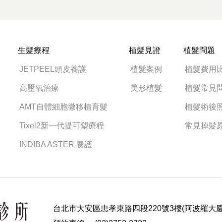
生髮療程
植髮見證
植髮問題
JETPEEL頭皮養護
植髮案例
植髮費用
高壓氧治療
美形植髮
植髮常見
AMT自體細胞微移植育髮
植髮術後
Tixel2新一代提可塑療程
常見掉髮
INDIBA ASTER 養護
台北市大安區忠孝東路四段220號3樓(阿波羅大廈