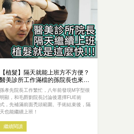
【植髮】隔天就能上班方不方便？
醫美診所工作滿檔的孫院長也來植
髮啦！
孫孝先院長工作繁忙，八年前發現M字型很
明顯，和毛爵劉院長討論後選擇FUE術
式，先補滿前面禿頭範圍。手術結束後，隔
天也能繼續上班！
繼續閱讀