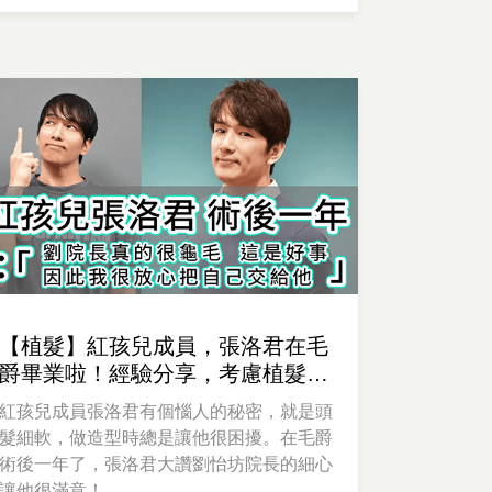
【植髮】紅孩兒成員，張洛君在毛
爵畢業啦！經驗分享，考慮植髮的
你怎能錯過！
紅孩兒成員張洛君有個惱人的秘密，就是頭
髮細軟，做造型時總是讓他很困擾。在毛爵
術後一年了，張洛君大讚劉怡坊院長的細心
讓他很滿意！