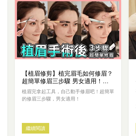
【植眉修剪】植完眉毛如何修眉？
超簡單修眉三步驟 男女適用！毛
爵示範教學
植眉完拿起工具，自己動手修眉吧！超簡單
間
的修眉三步驟，男女適用！
師
繼續閱讀