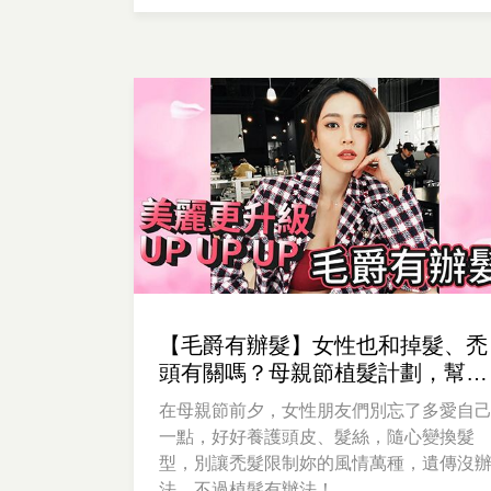
【毛爵有辦髮】女性也和掉髮、禿
頭有關嗎？母親節植髮計劃，幫美
美媽咪恢復年輕自信風采
在母親節前夕，女性朋友們別忘了多愛自
一點，好好養護頭皮、髮絲，隨心變換髮
型，別讓禿髮限制妳的風情萬種，遺傳沒
法，不過植髮有辦法！