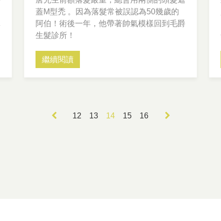
蓋M型禿 。因為落髮常被誤認為50幾歲的
真
阿伯！術後一年，他帶著帥氣模樣回到毛爵
生髮診所！
繼續閱讀
12
13
14
15
16