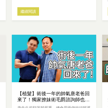
繼續閱讀
【植髮】術後一年的帥氣唐老爸回
來了！獨家撩妹術毛爵諮詢師也招
架不住？
手
唐先生前額落髮嚴重，總會用兩側的頭髮遮