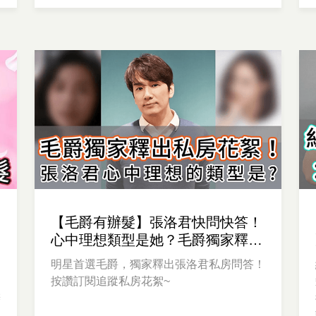
【毛爵有辦髮】張洛君快問快答！
心中理想類型是她？毛爵獨家釋出
私房花絮！
己
明星首選毛爵，獨家釋出張洛君私房問答！
按讚訂閱追蹤私房花絮~
辦