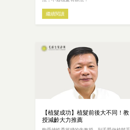
繼續閱讀
【植髮成功】植髮前後大不同！教
授減齡大力推薦
飽受雄性禿摧殘的朱教授，到毛爵做植髮