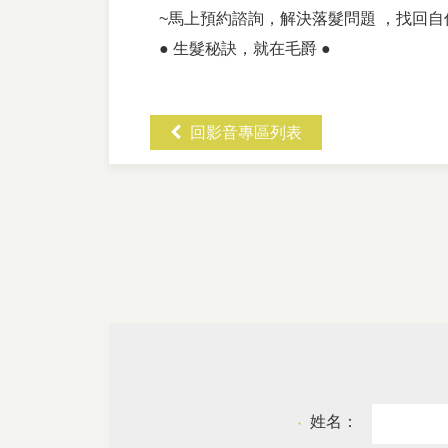
~馬上預約諮詢，解決落髮問題 ，找回自
● 生髮秘訣，就在毛爵 ●
回影音專區列表
姓名：
●