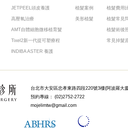
JETPEEL頭皮養護
植髮案例
植髮費用
高壓氧治療
美形植髮
植髮常見
AMT自體細胞微移植育髮
植髮術後
Tixel2新一代提可塑療程
常見掉髮
INDIBA ASTER 養護
台北市大安區忠孝東路四段220號3樓(阿波羅大廈
預約專線：
(02)2752-2722
mojelimtw@gmail.com