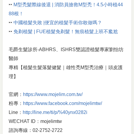
‣‣
M型禿髮際線後退 | 消防員搶救M型禿！4.5小時植44
88根！
‣‣
中國植髮失敗 |便宜的植髮手術你敢做嗎？
‣‣
免剃植髮 | FUE植髮免剃髮！無痕植髮上班不尷尬
毛爵生髮診所-ABHRS、ISHRS雙認證植髮專家劉怡坊
醫師
專精【植髮生髮落髮健髮｜雄性禿M型禿治療｜頭皮護
理】
官網：
https://www.mojelim.com.tw/
粉專：
https://www.facebook.com/mojelimtw/
Line：
http://line.me/ti/p/%40ynx0282i
WECHAT ID：mojelimtw
諮詢專線：02-2752-2722