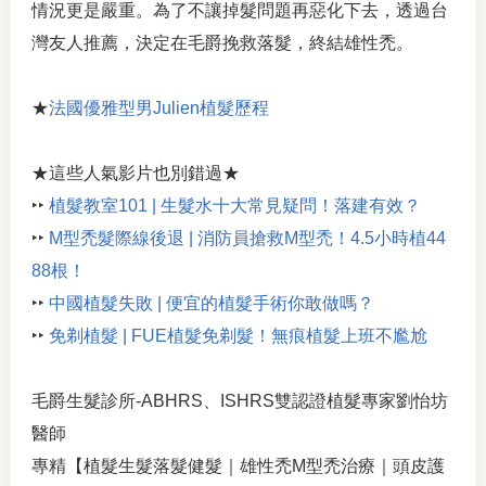
情況更是嚴重。為了不讓掉髮問題再惡化下去，透過台
灣友人推薦，決定在毛爵挽救落髮，終結雄性禿。
★
法國優雅型男Julien植髮歷程
★這些人氣影片也別錯過★
‣‣
植髮教室101 | 生髮水十大常見疑問！落建有效？
‣‣
M型禿髮際線後退 | 消防員搶救M型禿！4.5小時植44
88根！
‣‣
中國植髮失敗 | 便宜的植髮手術你敢做嗎？
‣‣
免剃植髮 | FUE植髮免剃髮！無痕植髮上班不尷尬
毛爵生髮診所-ABHRS、ISHRS雙認證植髮專家劉怡坊
醫師
專精【植髮生髮落髮健髮｜雄性禿M型禿治療｜頭皮護