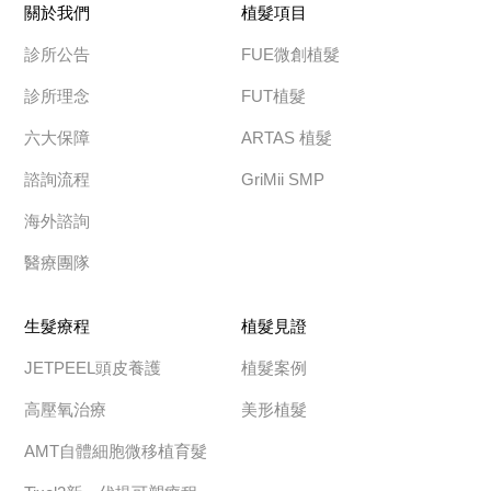
關於我們
植髮項目
診所公告
FUE微創植髮
診所理念
FUT植髮
六大保障
ARTAS 植髮
諮詢流程
GriMii SMP
海外諮詢
醫療團隊
生髮療程
植髮見證
JETPEEL頭皮養護
植髮案例
高壓氧治療
美形植髮
AMT自體細胞微移植育髮