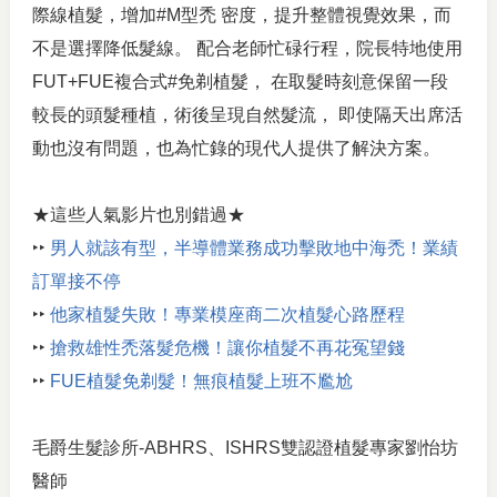
際線植髮，增加#M型禿 密度，提升整體視覺效果，而
不是選擇降低髮線。 配合老師忙碌行程，院長特地使用
FUT+FUE複合式#免剃植髮， 在取髮時刻意保留一段
較長的頭髮種植，術後呈現自然髮流， 即使隔天出席活
動也沒有問題，也為忙錄的現代人提供了解決方案。
★這些人氣影片也別錯過★
‣‣
男人就該有型，半導體業務成功擊敗地中海禿！業績
訂單接不停
‣‣
他家植髮失敗！專業模座商二次植髮心路歷程
‣‣
搶救雄性禿落髮危機！讓你植髮不再花冤望錢
‣‣
FUE植髮免剃髮！無痕植髮上班不尷尬
毛爵生髮診所-ABHRS、ISHRS雙認證植髮專家劉怡坊
醫師