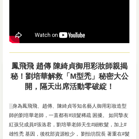
鳳飛飛 趙傳 陳綺貞御用彩妝師親揭
秘！劉培華解救「M型禿」秘密大公
開，隔天出席活動零破綻！
░身為鳳飛飛、趙傳、陳綺貞等知名藝人御用彩妝造型
師的劉培華老師，一直都有#頭髮稀疏 困擾。 如同摯友
紅孩兒成員#張洛君，劉培華老師天生#細軟髮，加上#
雄性禿 基因，後枕部資源較少， 劉怡坊院長 著重在#髮