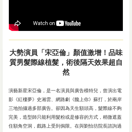
大勢演員「宋亞倫」顏值激增！品味
質男髮際線植髮，術後隔天效果超自
然
演藝新星宋亞倫，是一名演員與廣告模特兒，曾演出電
影《紅樓夢》史湘雲、網路劇《饞上你》蘇打，於兩岸
三地拍攝過多部廣告。卻因為天生額頭高，髮際線不夠
完美，造型師只能利用髮粉或是修容的方式，稍微遮蓋
住額角空洞，戲路上受到侷限。在與劉怡坊院長諮詢過