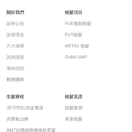
關於我們
植髮項目
診所公告
FUE微創植髮
診所理念
FUT植髮
六大保障
ARTAS 植髮
諮詢流程
GriMii SMP
海外諮詢
醫療團隊
生髮療程
植髮見證
JETPEEL頭皮養護
植髮案例
高壓氧治療
美形植髮
AMT自體細胞微移植育髮