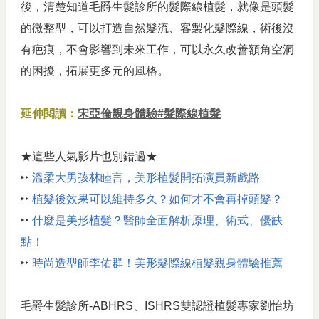
後，清楚知道毛爵生髮診所的髮際線植髮，就像是頭髮
的微整型，可以打造自然髮流、客製化髮際線，術後沒
有疤痕，不會影響到未來工作，可以永久改善額角空洞
的困擾，拓展更多元的風格。
延伸閱讀：
宋亞倫親身體驗#髮際線植髮
★這些人氣影片也別錯過★
‣‣
溫柔大男孩林睦言，美形植髮開拓演員新戲路
‣‣
植髮後效果可以維持多久？如何才不會再掉頭髮？
‣‣
什麼是美形植髮？醫師全面解析原理、術式、優缺
點！
‣‣
時尚造型師李佑群！美形髮際線植髮親身體驗推薦
毛爵生髮診所-ABHRS、ISHRS雙認證植髮專家劉怡坊