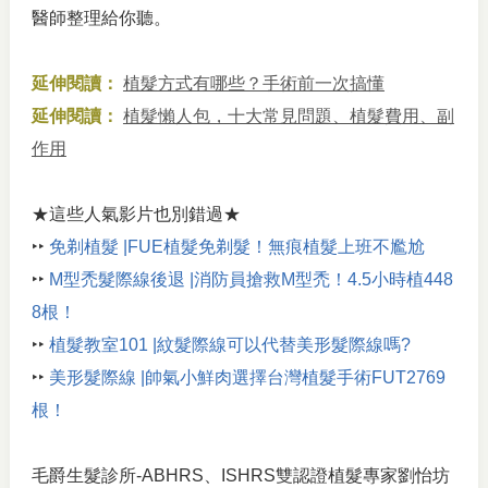
醫師整理給你聽。
延伸閱讀：
植髮方式有哪些？手術前一次搞懂
延伸閱讀：
植髮懶人包，十大常見問題、植髮費用、副
作用
★這些人氣影片也別錯過★
‣‣
免剃植髮 |FUE植髮免剃髮！無痕植髮上班不尷尬
‣‣
M型禿髮際線後退 |消防員搶救M型禿！4.5小時植448
8根！
‣‣
植髮教室101 |紋髮際線可以代替美形髮際線嗎?
‣‣
美形髮際線 |帥氣小鮮肉選擇台灣植髮手術FUT2769
根！
毛爵生髮診所-ABHRS、ISHRS雙認證植髮專家劉怡坊