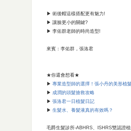
▶ 術後帽這樣搭配更有魅力!
▶ 讓臉更小的關鍵?
▶ 李佑群老師的時尚造型!
來賓：李佑群，張洛君
★你還會想看★
▶
專業造型師的選擇！張小丹的美形植
▶
成潤的頭髮搶救攻略
▶
張洛君一日植髮日記
▶
生髮水、養髮液真的有效嗎？
毛爵生髮診所-ABHRS、ISHRS雙認