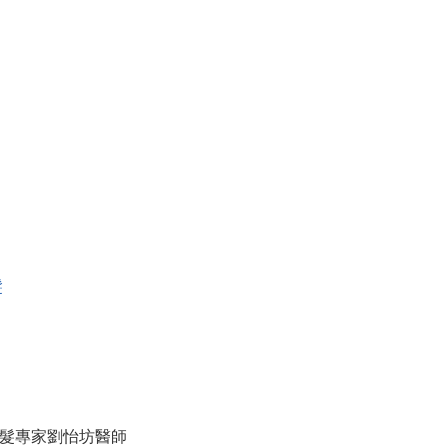
髮
證植髮專家劉怡坊醫師