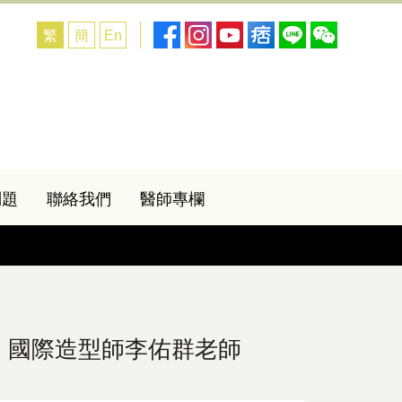
繁
簡
En
問題
聯絡我們
醫師專欄
| 國際造型師李佑群老師