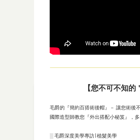
【您不可不知的＂
毛爵的『簡約百搭術後帽』－ 讓您術後
國際造型師教您『外出搭配小秘笈』，多
░ 毛爵深度美學專訪∣ 植髮美學