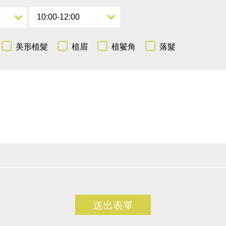
美形植髮
植眉
植鬢角
落髮
送出表單