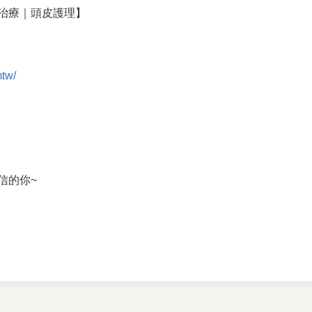
治療｜頭皮護理】
mtw/
信的你~