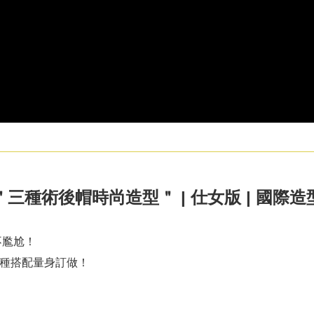
三種術後帽時尚造型＂ | 仕女版 | 國際
不尷尬！
種搭配量身訂做！