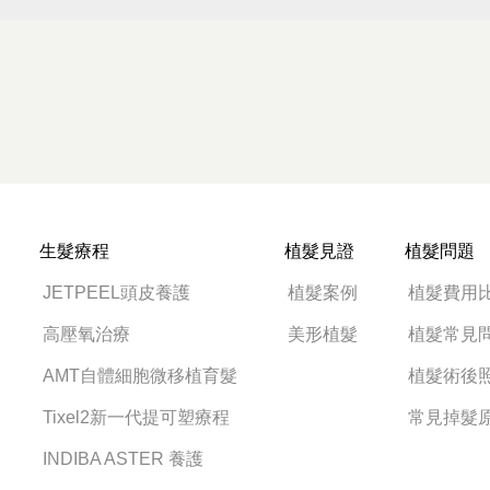
生髮療程
植髮見證
植髮問題
JETPEEL頭皮養護
植髮案例
植髮費用
高壓氧治療
美形植髮
植髮常見
AMT自體細胞微移植育髮
植髮術後
Tixel2新一代提可塑療程
常見掉髮
INDIBA ASTER 養護