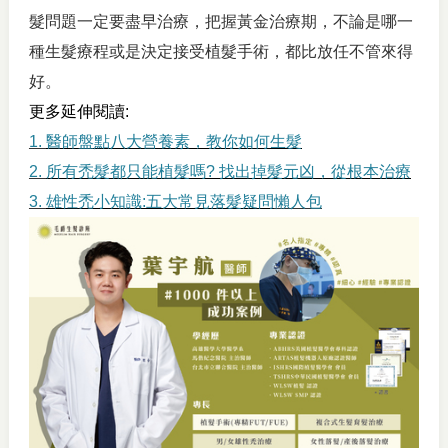
髮問題一定要盡早治療，把握黃金治療期，不論是哪一
種生髮療程或是決定接受植髮手術，都比放任不管來得
好。
更多延伸閱讀:
1.
醫師盤點八大營養素，教你如何生髮
2.
所有禿髮都只能植髮嗎? 找出掉髮元凶，從根本治療
3.
雄性禿小知識:五大常見落髮疑問
懶人包