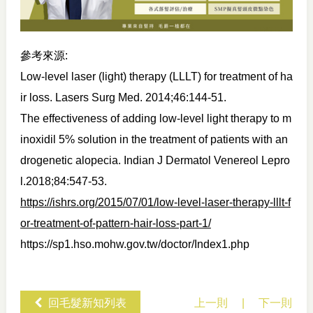
參考來源:
Low-level laser (light) therapy (LLLT) for treatment of ha
ir loss. Lasers Surg Med. 2014;46:144-51.
The effectiveness of adding low-level light therapy to m
inoxidil 5% solution in the treatment of patients with an
drogenetic alopecia. Indian J Dermatol Venereol Lepro
l.2018;84:547-53.
https://ishrs.org/2015/07/01/low-level-laser-therapy-lllt-f
or-treatment-of-pattern-hair-loss-part-1/
https://sp1.hso.mohw.gov.tw/doctor/Index1.php
回毛髮新知列表
上一則
|
下一則