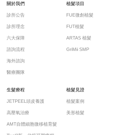
關於我們
植髮項目
診所公告
FUE微創植髮
診所理念
FUT植髮
六大保障
ARTAS 植髮
諮詢流程
GriMii SMP
海外諮詢
醫療團隊
生髮療程
植髮見證
JETPEEL頭皮養護
植髮案例
高壓氧治療
美形植髮
AMT自體細胞微移植育髮