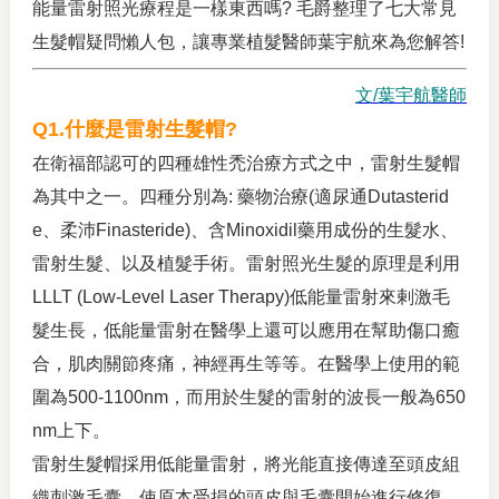
能量雷射照光療程是一樣東西嗎? 毛爵整理了七大常見
生髮帽疑問懶人包，讓專業植髮醫師葉宇航來為您解答!
文/葉宇航醫師
Q1.
什麼是雷射生髮帽?
在衛福部認可的四種雄性禿治療方式之中，雷射生髮帽
為其中之一。四種分別為: 藥物治療(適尿通Dutasterid
e、柔沛Finasteride)、含Minoxidil藥用成份的生髮水、
雷射生髮、以及植髮手術。雷射照光生髮的原理是利用
LLLT (Low-Level Laser Therapy)低能量雷射來剌激毛
髮生長，低能量雷射在醫學上還可以應用在幫助傷口癒
合，肌肉關節疼痛，神經再生等等。在醫學上使用的範
圍為500-1100nm，而用於生髮的雷射的波長一般為650
nm上下。
雷射生髮帽採用低能量雷射，將光能直接傳達至頭皮組
織刺激毛囊，使原本受損的頭皮與毛囊開始進行修復，