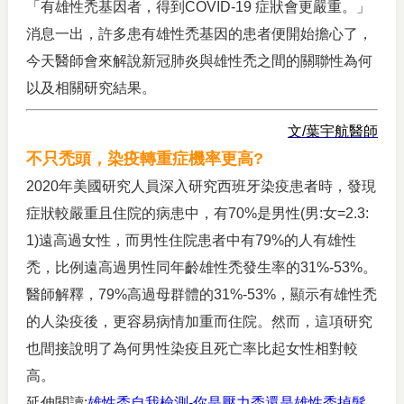
「有雄性禿基因者，得到COVID-19 症狀會更嚴重。」
消息一出，許多患有雄性禿基因的患者便開始擔心了，
今天醫師會來解說新冠肺炎與雄性禿之間的關聯性為何
以及相關研究結果。
文/葉宇航醫師
不只禿頭，染疫轉重症機率更高?
2020年美國研究人員深入研究西班牙染疫患者時，發現
症狀較嚴重且住院的病患中，有70%是男性(男:女=2.3:
1)遠高過女性，而男性住院患者中有79%的人有雄性
禿，比例遠高過男性同年齡雄性禿發生率的31%-53%。
醫師解釋，79%高過母群體的31%-53%，顯示有雄性禿
的人染疫後，更容易病情加重而住院。然而，這項研究
也間接說明了為何男性染疫且死亡率比起女性相對較
高。
延伸閱讀:
雄性禿自我檢測-你是壓力禿還是雄性禿掉髮