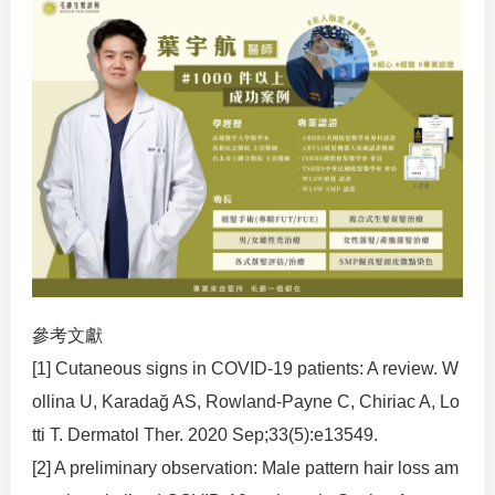
參考文獻
[1] Cutaneous signs in COVID-19 patients: A review. W
ollina U, Karadağ AS, Rowland-Payne C, Chiriac A, Lo
tti T. Dermatol Ther. 2020 Sep;33(5):e13549.
[2] A preliminary observation: Male pattern hair loss am