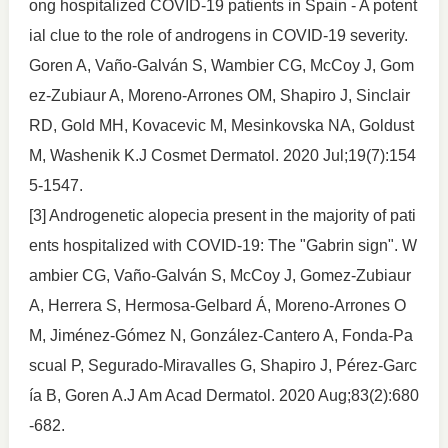
ong hospitalized COVID-19 patients in Spain - A potent
ial clue to the role of androgens in COVID-19 severity.
Goren A, Vaño-Galván S, Wambier CG, McCoy J, Gom
ez-Zubiaur A, Moreno-Arrones OM, Shapiro J, Sinclair
RD, Gold MH, Kovacevic M, Mesinkovska NA, Goldust
M, Washenik K.J Cosmet Dermatol. 2020 Jul;19(7):154
5-1547.
[3] Androgenetic alopecia present in the majority of pati
ents hospitalized with COVID-19: The "Gabrin sign". W
ambier CG, Vaño-Galván S, McCoy J, Gomez-Zubiaur
A, Herrera S, Hermosa-Gelbard Á, Moreno-Arrones O
M, Jiménez-Gómez N, González-Cantero A, Fonda-Pa
scual P, Segurado-Miravalles G, Shapiro J, Pérez-Garc
ía B, Goren A.J Am Acad Dermatol. 2020 Aug;83(2):680
-682.