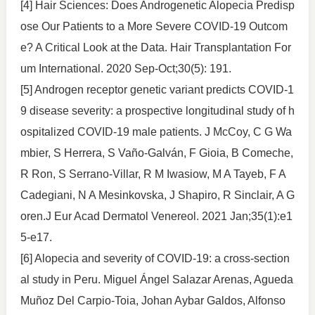
[4] Hair Sciences: Does Androgenetic Alopecia Predisp
ose Our Patients to a More Severe COVID-19 Outcom
e? A Critical Look at the Data. Hair Transplantation For
um International. 2020 Sep-Oct;30(5): 191.
[5] Androgen receptor genetic variant predicts COVID-1
9 disease severity: a prospective longitudinal study of h
ospitalized COVID-19 male patients. J McCoy, C G Wa
mbier, S Herrera, S Vaño-Galván, F Gioia, B Comeche,
R Ron, S Serrano-Villar, R M Iwasiow, M A Tayeb, F A
Cadegiani, N A Mesinkovska, J Shapiro, R Sinclair, A G
oren.J Eur Acad Dermatol Venereol. 2021 Jan;35(1):e1
5-e17.
[6] Alopecia and severity of COVID-19: a cross-section
al study in Peru. Miguel Ángel Salazar Arenas, Agueda
Muñoz Del Carpio-Toia, Johan Aybar Galdos, Alfonso