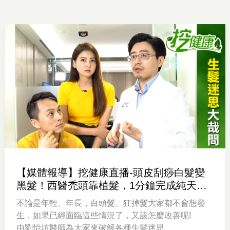
【媒體報導】挖健康直播-頭皮刮痧白髮變
黑髮！西醫禿頭靠植髮，1分鐘完成純天然
染髮劑
不論是年輕、年長，白頭髮、狂掉髮大家都不會想發
生，如果已經面臨這些情況了，又該怎麼改善呢!
由劉怡坊醫師為大家來破解各種生髮迷思