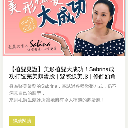
【植髮見證】美形植髮大成功！Sabrina成
功打造完美鵝蛋臉 | 髮際線美形 | 修飾額角
身為醫美業務的Sabrina，嘗試過各種微整方式，仍不
滿意自己的臉型，
來到毛爵生髮診所讓她擁有令人稱羨的鵝蛋臉！
繼續閱讀