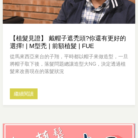
【植髮見證】 戴帽子遮禿頭?你還有更好的
選擇! | M型禿 | 前額植髮 | FUE
從馬來西亞來台的子翔，平時都以帽子來做造型，一旦
將帽子取下後，落髮問題總讓造型大NG，決定透過植
髮來改善現在的落髮狀況
繼續閱讀