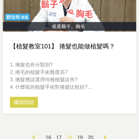
【植髮教室101】 捲髮也能做植髮嗎？
1. 捲髮也有分類別?
2. 捲毛的植髮手術難度高?
3. 捲髮應該選擇何種植髮診所?
4. 什麼樣的植髮手術對捲髮比較好?
5. 捲毛可種植在哪些部位呢?
來聽聽有捲髮植髮經驗的劉醫師，怎麼說明吧!
繼續閱讀
16
17
18
19
20