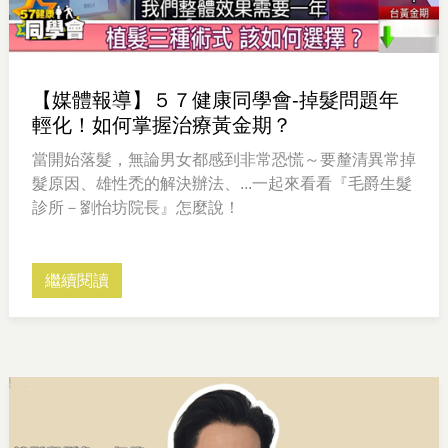
【媒體報導】５７健康同學會-掉髮問題年
輕化！如何掌握治療黃金期？
當開始落髮，無論男女都感到非常恐慌～要釐清異常掉
髮原因、雄性禿的解決辦法、...一起來看看『毛爵生髮
診所－劉怡坊院長』怎麼說！
繼續閱讀