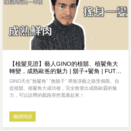
【植髮見證】藝人GINO的植鬍、植鬢角大
轉變，成熟歐爸的魅力 | 鬍子+鬢角 | FUT美
形植髮
GINO天生"無鬢角" "無鬍子" 導致演藝之路受侷限。自
從植鬍、植鬢角大成功後，完全散發出成熟歐霸的魅
力，可以詮釋的戲路突然寬廣起來！
繼續閱讀