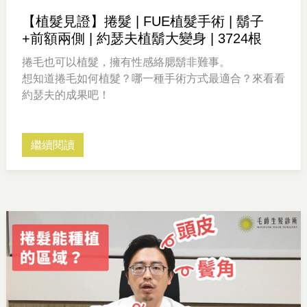
【植髮見證】捲髮 | FUE植髮手術 | 鬍子
+前額兩側 | 約瑟夫植鬍大變身 | 3724根
捲毛也可以植髮，擁有性感絡腮鬍非難事。
想知道捲毛如何植髮？哪一種手術方式最適合？來看看
約瑟夫的成果吧！
繼續閱讀