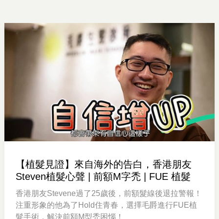
【植髮見證】來自海外的告白，香港朋友
Steven植髮心聲 | 前額M字禿 | FUE 植髮
香港朋友Stevene過了25歲後，前額髮線後退拉警報！
注重形象的他為了Hold住青春，選擇毛爵進行FUE植
髮手術，解決前額M型禿困惱！