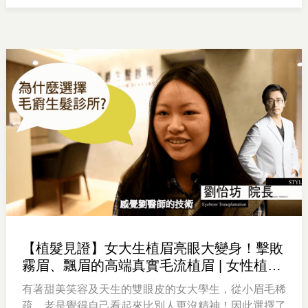
【植髮見證】女大生植眉亮眼大變身！擊敗
霧眉、飄眉的高端真實毛流植眉 | 女性植眉
| 修飾臉型
有著甜美笑容及天生的雙眼皮的女大學生，從小眉毛稀
疏，老是覺得自己看起來比別人更沒精神！因此選擇了