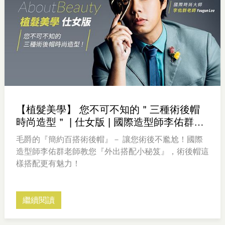
【植髮美學】 您不可不知的＂三種術後帽
時尚造型＂ | 仕女版 | 國際造型師李佑群老
師
毛爵的『簡約百搭術後帽』－ 讓您術後不尷尬！國際
造型師李佑群老師教您『外出搭配小秘笈』，術後帽這
樣搭配更有魅力！
繼續閱讀