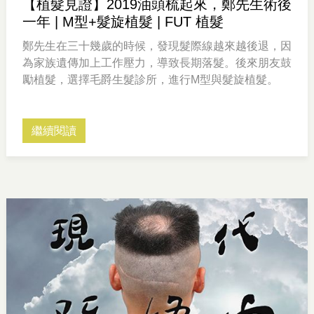
【植髮見證】2019油頭梳起來，鄭先生術後
一年 | M型+髮旋植髮 | FUT 植髮
鄭先生在三十幾歲的時候，發現髮際線越來越後退，因
為家族遺傳加上工作壓力，導致長期落髮。後來朋友鼓
勵植髮，選擇毛爵生髮診所，進行M型與髮旋植髮。
繼續閱讀