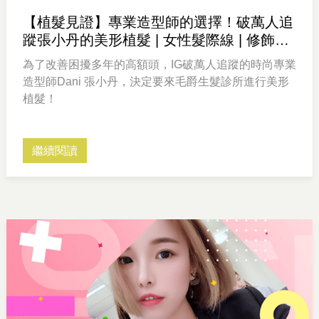
【植髮見證】專業造型師的選擇！破萬人追
蹤張小丹的美形植髮 | 女性髮際線 | 修飾高
額頭
為了改善困擾多年的高額頭，IG破萬人追蹤的時尚專業
造型師Dani 張小丹，決定要來毛爵生髮診所進行美形
植髮！
繼續閱讀