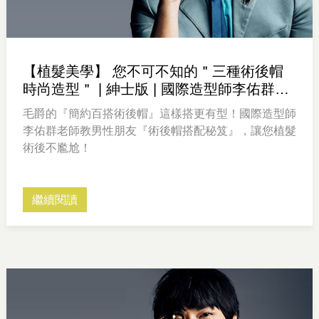
【植髮美學】 您不可不知的＂三種術後帽
時尚造型＂ | 紳士版 | 國際造型師李佑群老
師
毛爵的『簡約百搭術後帽』這樣搭更有型！國際造型師
李佑群老師教男性朋友『術後帽搭配秘笈』，讓您植髮
術後不尷尬！
繼續閱讀