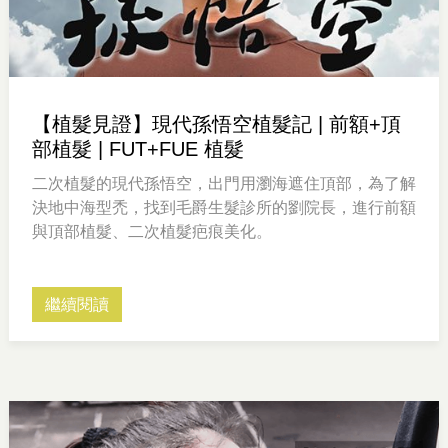
【植髮見證】現代孫悟空植髮記 | 前額+頂
部植髮 | FUT+FUE 植髮
二次植髮的現代孫悟空，出門用瀏海遮住頂部，為了解
決地中海型禿，找到毛爵生髮診所的劉院長，進行前額
與頂部植髮、二次植髮疤痕美化。
繼續閱讀