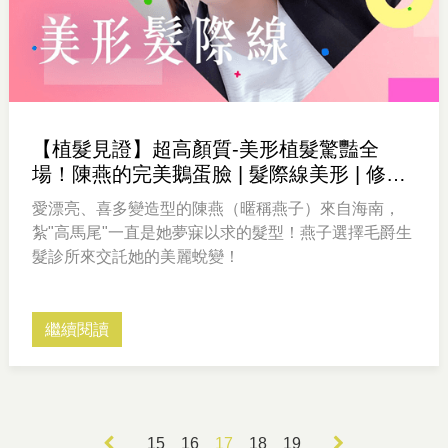
【植髮見證】超高顏質-美形植髮驚豔全
場！陳燕的完美鵝蛋臉 | 髮際線美形 | 修飾
額角
愛漂亮、喜多變造型的陳燕（暱稱燕子）來自海南，
紮"高馬尾"一直是她夢寐以求的髮型！燕子選擇毛爵生
髮診所來交託她的美麗蛻變！
繼續閱讀
15
16
17
18
19