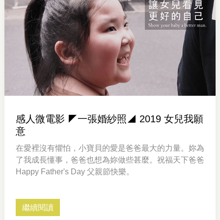
感人微電影 ◤一張婚紗照◢ 2019 女兒我願
意
在愛裡沒有懼怕，小寶貝的愛是爸爸最大的力量。妳為
了我成長懂事，爸爸也想為妳做些甚麼。祝福天下爸爸
Happy Father's Day 父親節快樂。
繼續閱讀