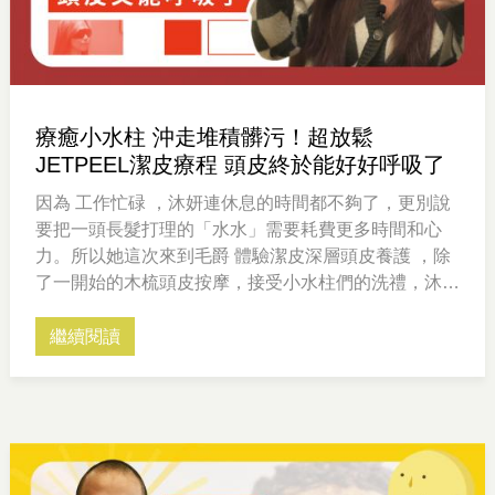
療癒小水柱 沖走堆積髒污！超放鬆
JETPEEL潔皮療程 頭皮終於能好好呼吸了
因為 工作忙碌 ，沐妍連休息的時間都不夠了，更別說
要把一頭長髮打理的「水水」需要耗費更多時間和心
力。所以她這次來到毛爵 體驗潔皮深層頭皮養護 ，除
了一開始的木梳頭皮按摩，接受小水柱們的洗禮，沐妍
直呼「真的好放鬆~頭皮也有呼吸的感覺」整個人都輕
鬆了起來。
繼續閱讀