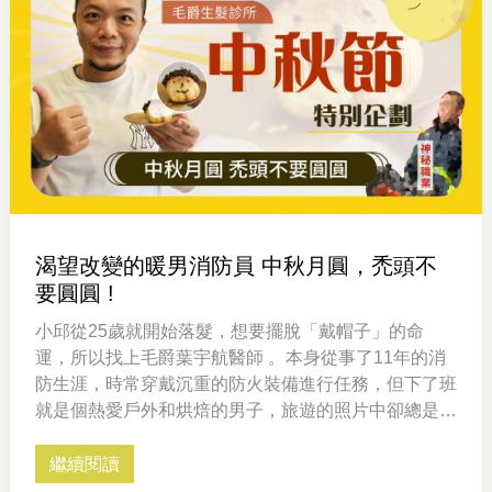
渴望改變的暖男消防員 中秋月圓，禿頭不
要圓圓 !
小邱從25歲就開始落髮，想要擺脫「戴帽子」的命
運，所以找上毛爵葉宇航醫師 。本身從事了11年的消
防生涯，時常穿戴沉重的防火裝備進行任務，但下了班
就是個熱愛戶外和烘焙的男子，旅遊的照片中卻總是少
不了帽子的存在。在經過多家診所的比較後，小邱選擇
了毛爵來完成這件人生大事，他在可愛的月餅上畫了茂
繼續閱讀
密的頭髮，看出對未來模樣的想像和期待，希望藉由植