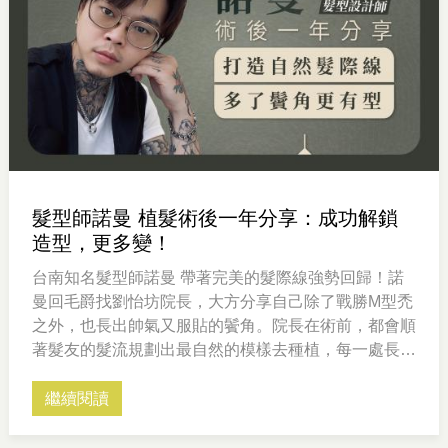
髮型師諾曼 植髮術後一年分享：成功解鎖
造型，更多變！
台南知名髮型師諾曼 帶著完美的髮際線強勢回歸！諾
曼回毛爵找劉怡坊院長，大方分享自己除了戰勝M型禿
之外，也長出帥氣又服貼的鬢角。院長在術前，都會順
著髮友的髮流規劃出最自然的模樣去種植，每一處長出
來的毛髮都是經過精心設計的哦！諾曼也分享，從植髮
大約半年後，就可以大膽嘗試許多不同的新造型啦～
繼續閱讀