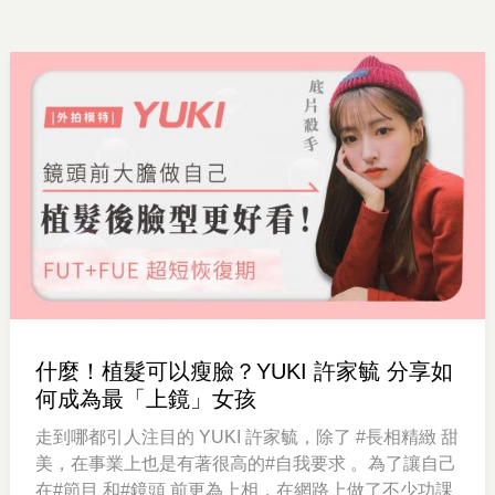
什麼！植髮可以瘦臉？YUKI 許家毓 分享如
何成為最「上鏡」女孩
走到哪都引人注目的 YUKI 許家毓，除了 #長相精緻 甜
美，在事業上也是有著很高的#自我要求 。為了讓自己
在#節目 和#鏡頭 前更為上相，在網路上做了不少功課