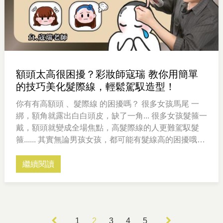
額頭太高很困擾？彩妝師寇瑞 教你用簡單
的技巧美化髮際線，輕鬆駕馭造型！
你有有高額頭 、髮際線 的困擾嗎？ 很多女孩馬尾 一
綁，額角就露出白白頭皮，缺了一角... 很多女孩髮箍一
戴，額頭就變成全場焦點，高髮際線的人更難駕馭髮
箍...... 其實無論男孩女孩，都可能有髮線高的困擾哦！
今天寇瑞老師帶來了解決髮際線搶鋒頭的小撇步 要用
「這個」技巧來修飾！ 在美少女製造機寇瑞的巧手下
繼續閱讀
兩位女孩的困擾瞬間被解決！ 但每天要這樣修飾與做
造型也是又辛苦又花時間 所以已經植髮半年的寇瑞 講
述自己現在每天整理頭髮有多麼輕鬆愜意 每天只要五
分鐘做造型就可以出門！ 講到髮際線，第一句話就是
1
2
3
4
5