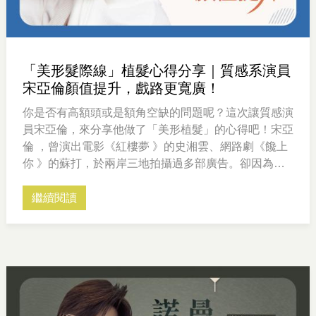
「美形髮際線」植髮心得分享｜質感系演員
宋亞倫顏值提升，戲路更寬廣！
你是否有高額頭或是額角空缺的問題呢？這次讓質感演
員宋亞倫，來分享他做了「美形植髮」的心得吧！宋亞
倫 ，曾演出電影《紅樓夢 》的史湘雲、網路劇《饞上
你 》的蘇打，於兩岸三地拍攝過多部廣告。卻因為天
生額頭高，髮際線不夠完美，造型師只能利用髮粉或是
修容的方式，稍微遮蓋住額角空洞，戲路上受到侷限。
繼續閱讀
在與劉怡坊院長諮詢過後，清楚知道毛爵生髮診所的美
形植髮，就像是頭髮的微整型，可以打造自然髮流、客
製化髮際線，術後沒有疤痕，不會影響到未來工作，可
以永久改善#額角空洞 的困擾，拓展更多元的風格。