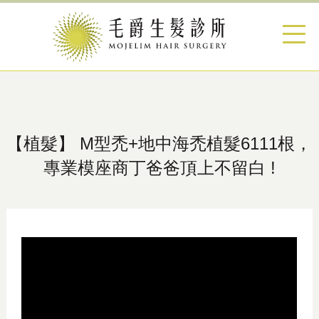
【植髮】 M型禿+地中海禿植髮6111根，
專業模座商丁爸爸頂上不留白 !