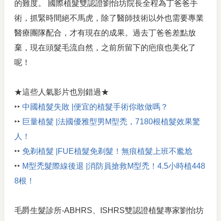
的難度。 國際植髮雙認證劉怡坊院長全程為丁爸爸手
術，抓緊時間絕不馬虎，除了醫師技術以外也需要專業
醫療團隊配合，才有現在的成果。過去丁爸爸差點放
棄，現在頭髮毛流自然，之前所留下的疤痕也美化了
呢！
★這些人氣影片也別錯過★
‣‣
中國植髮失敗 |便宜的植髮手術你敢做嗎？
‣‣
巨量植髮 |法國優雅型男M型禿，7180根植髮效果驚
人！
‣‣
免剃植髮 |FUE植髮免剃髮！無痕植髮上班不尷尬
‣‣
M型禿髮際線後退 |消防員搶救M型禿！4.5小時植448
8根！
毛爵生髮診所-ABHRS、ISHRS雙認證植髮專家劉怡坊