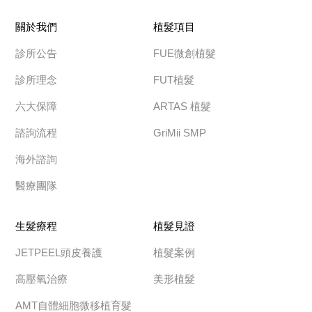
關於我們
植髮項目
診所公告
FUE微創植髮
診所理念
FUT植髮
六大保障
ARTAS 植髮
諮詢流程
GriMii SMP
海外諮詢
醫療團隊
生髮療程
植髮見證
JETPEEL頭皮養護
植髮案例
高壓氧治療
美形植髮
AMT自體細胞微移植育髮