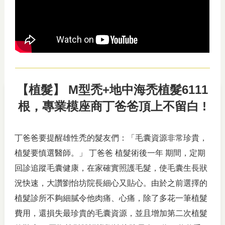
【植髮】 M型禿+地中海禿植髮6111
根，專業模座商丁爸爸頂上不留白 !
丁爸爸要提醒雄性禿的髮友們：「毛囊資源非常珍貴，
植髮要慎選醫師。」 丁爸爸 植髮術後一年 期間，定期
回診追蹤毛囊健康，在家確實照護毛髮，使毛囊生長狀
況快速，大讚劉怡坊院長細心又貼心。由於之前選擇的
植髮診所不夠細膩令他肉痛、心痛，除了多花一筆植髮
費用，還損失最珍貴的毛囊資源，並且增加第二次植髮