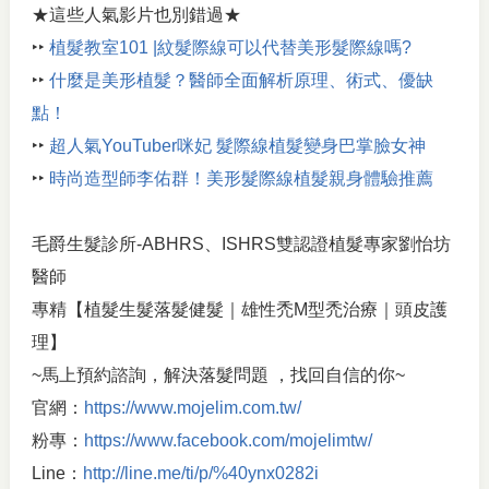
★這些人氣影片也別錯過★
‣‣
植髮教室101 |紋髮際線可以代替美形髮際線嗎?
‣‣
什麼是美形植髮？醫師全面解析原理、術式、優缺
點！
‣‣
超人氣YouTuber咪妃 髮際線植髮變身巴掌臉女神
‣‣
時尚造型師李佑群！美形髮際線植髮親身體驗推薦
毛爵生髮診所-ABHRS、ISHRS雙認證植髮專家劉怡坊
醫師
專精【植髮生髮落髮健髮｜雄性禿M型禿治療｜頭皮護
理】
~馬上預約諮詢，解決落髮問題 ，找回自信的你~
官網：
https://www.mojelim.com.tw/
粉專：
https://www.facebook.com/mojelimtw/
Line：
http://line.me/ti/p/%40ynx0282i