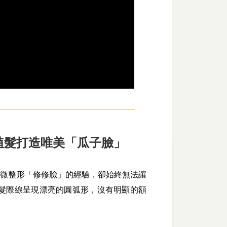
植髮打造唯美「瓜子臉」
己微整形「修修臉」的經驗，卻始終無法讓
髮際線呈現漂亮的圓弧形，沒有明顯的額