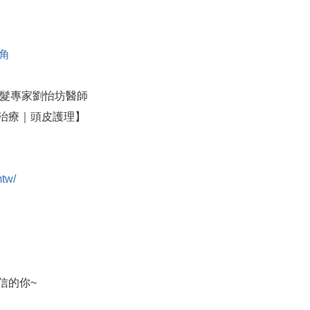
鬢角
證植髮專家劉怡坊醫師
治療｜頭皮護理】
mtw/
信的你~