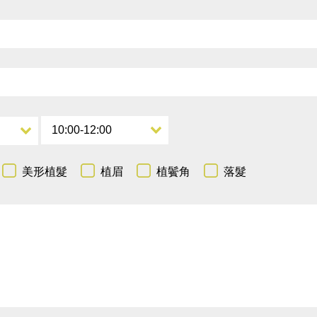
美形植髮
植眉
植鬢角
落髮