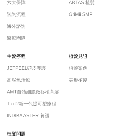
六大保障
ARTAS 植髮
諮詢流程
GriMii SMP
海外諮詢
醫療團隊
生髮療程
植髮見證
JETPEEL頭皮養護
植髮案例
高壓氧治療
美形植髮
AMT自體細胞微移植育髮
Tixel2新一代提可塑療程
INDIBA ASTER 養護
植髮問題